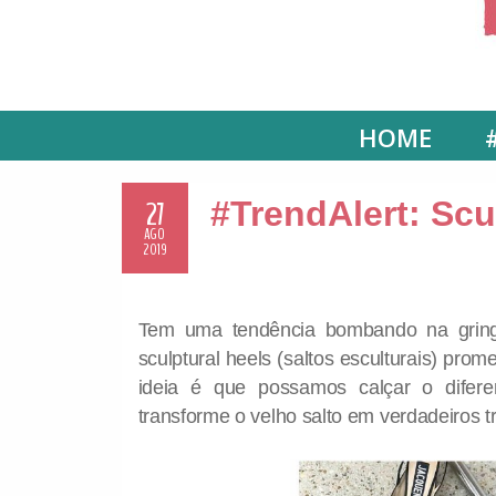
HOME
27
#TrendAlert: Scu
AGO
2019
Tem uma tendência bombando na gring
sculptural heels (saltos esculturais) pro
ideia é que possamos calçar o diferen
transforme o velho salto em verdadeiros t