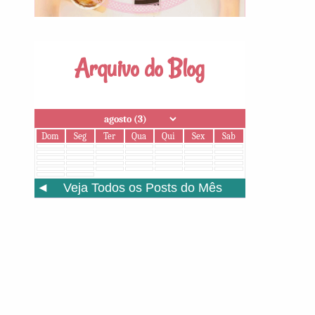
Arquivo do Blog
Dom
Seg
Ter
Qua
Qui
Sex
Sab
◄
Veja Todos os Posts do Mês