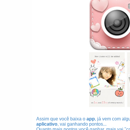
Assim que você baixa o
app
, já vem com alg
aplicativo
, vai ganhando pontos...
Quanto mais pontos você ganhar, mais vai "