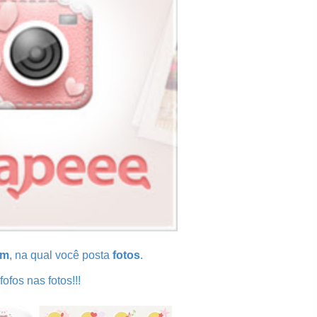
am
, na qual você posta
fotos
.
ofos nas fotos!!!