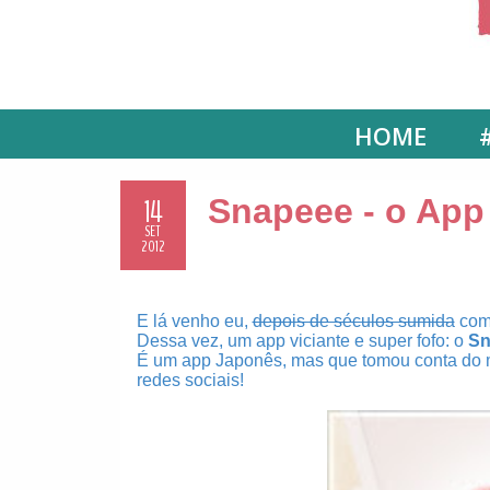
HOME
14
Snapeee - o Ap
SET
2012
E lá venho eu,
depois de séculos sumida
com
Dessa vez, um app viciante e super fofo: o
Sn
É um app Japonês, mas que tomou conta do 
redes sociais!