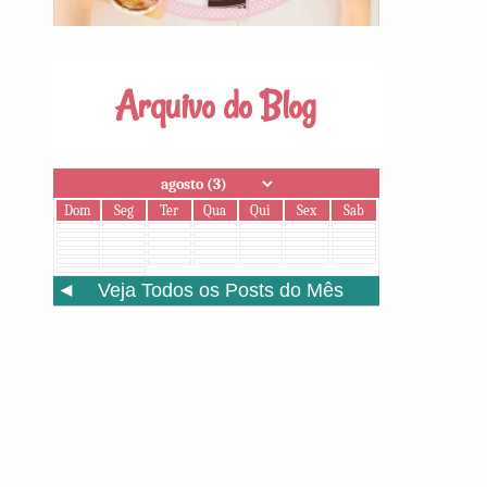
Arquivo do Blog
Dom
Seg
Ter
Qua
Qui
Sex
Sab
◄
Veja Todos os Posts do Mês