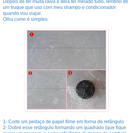
Depois de ter muita raiva e dela ter melado tudo, lembrei de
um truque que uso com meu shampo e condicionador
quando vou viajar.
Olha como é simples:
1- Corte um pedaço de papel filme em forma de retângulo
2- Dobre esse retângulo formando um quadrado (que fique