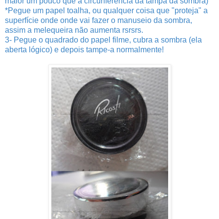
maior um pouco que a circunferência da tampa da sombra)
*Pegue um papel toalha, ou qualquer coisa que "proteja" a
superfície onde onde vai fazer o manuseio da sombra,
assim a melequeira não aumenta rsrsrs.
3- Pegue o quadrado do papel filme, cubra a sombra (ela
aberta lógico) e depois tampe-a normalmente!