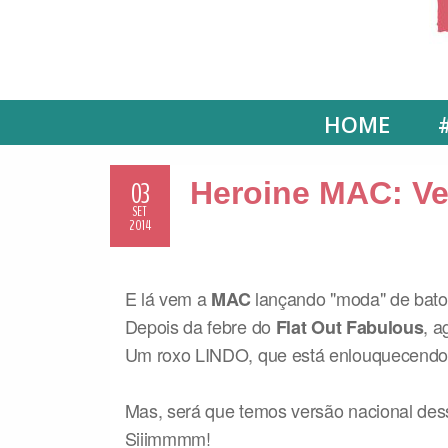
HOME
03
Heroine MAC: Ve
SET
2014
E lá vem a
lançando "moda" de bat
MAC
Depois da febre do
, a
Flat Out Fabulous
Um roxo LINDO, que está enlouquecendo
Mas, será que temos versão nacional des
Siiimmmm!