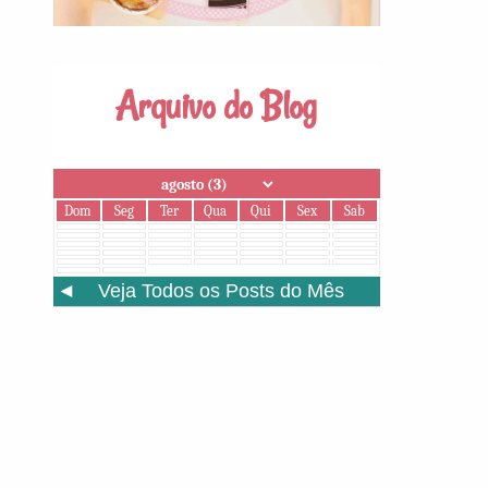
Arquivo do Blog
Dom
Seg
Ter
Qua
Qui
Sex
Sab
◄
Veja Todos os Posts do Mês