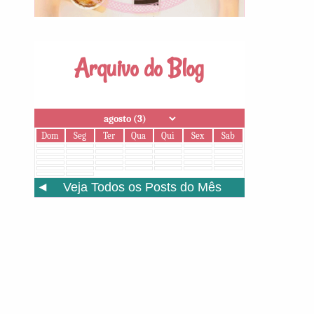
Arquivo do Blog
Dom
Seg
Ter
Qua
Qui
Sex
Sab
◄
Veja Todos os Posts do Mês