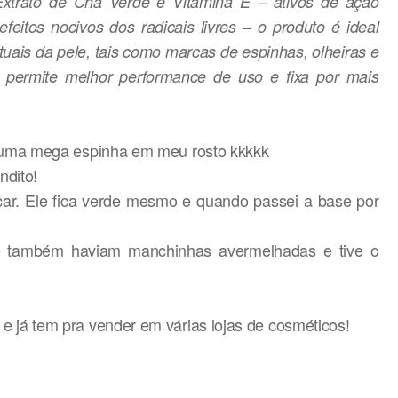
Extrato de Chá Verde e Vitamina E – ativos de ação
eitos nocivos dos radicais livres – o produto é ideal
tuais da pele, tais como marcas de espinhas, olheiras e
, permite melhor performance de uso e fixa por mais
eu uma mega espinha em meu rosto kkkkk
ndito!
car. Ele fica verde mesmo e quando passei a base por
e também haviam manchinhas avermelhadas e tive o
 e já tem pra vender em várias lojas de cosméticos!