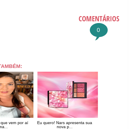
0
 TAMBÉM:
 que vem por aí
Eu quero! Nars apresenta sua
ma...
nova p...