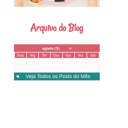
Arquivo do Blog
Dom
Seg
Ter
Qua
Qui
Sex
Sab
◄
Veja Todos os Posts do Mês