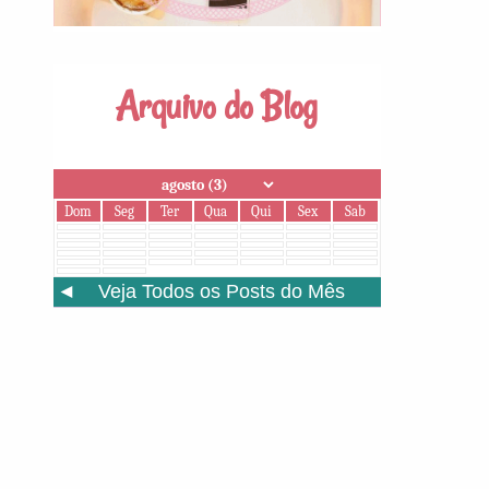
Arquivo do Blog
Dom
Seg
Ter
Qua
Qui
Sex
Sab
◄
Veja Todos os Posts do Mês