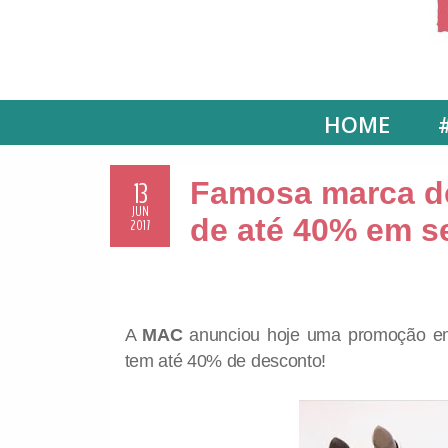
HOME
13
Famosa marca d
JUN
de até 40% em s
2017
A
MAC
anunciou hoje uma promoção em s
tem até 40% de desconto!