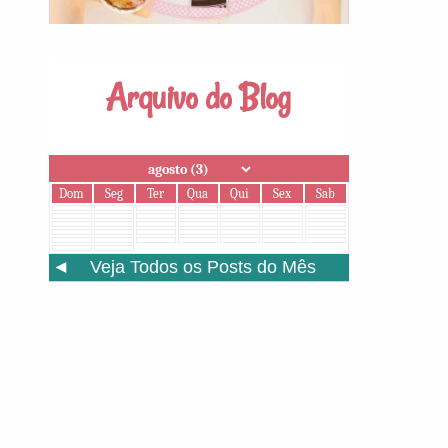
Arquivo do Blog
Dom
Seg
Ter
Qua
Qui
Sex
Sab
◄
Veja Todos os Posts do Mês